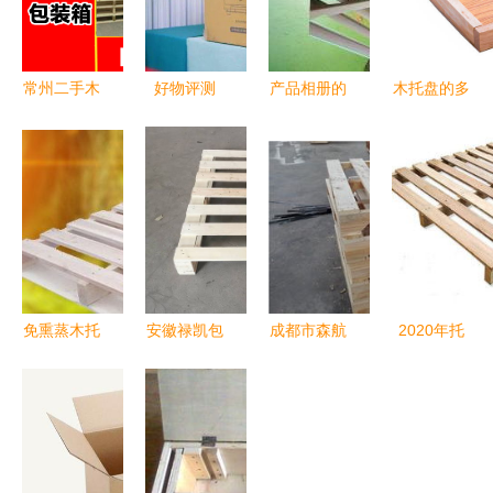
常州二手木
好物评测
产品相册的
木托盘的多
托盘市场指
蒸炸新体
相册图片
样用途 从
南 如何通
验，厨房大
瑞安市科义
厨房切割板
过58同城高
制作，蒸汽
包装材料厂
到包装箱的
效选购与交
炸锅走起
创意设计
易
包装与外观
初探
免熏蒸木托
安徽禄凯包
成都市森航
2020年托
盘材质详解
装 芜湖熏
木业 匠心
盘价格与批
蒸木托盘与
打造优质木
发报价全解
包装箱制的
托盘，赋能
析 木托盘
高清实景优
物流与家具
市场的动态