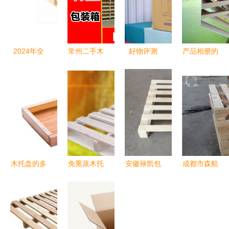
2024年全
常州二手木
好物评测
产品相册的
木托盘市场
托盘市场指
蒸炸新体
相册图片
价格指南
南 如何通
验，厨房大
瑞安市科义
最新报价与
过58同城高
制作，蒸汽
包装材料厂
选购参考
效选购与交
炸锅走起
易
包装与外观
初探
木托盘的多
免熏蒸木托
安徽禄凯包
成都市森航
样用途 从
盘材质详解
装 芜湖熏
木业 匠心
厨房切割板
蒸木托盘与
打造优质木
到包装箱的
包装箱制的
托盘，赋能
创意设计
高清实景优
物流与家具